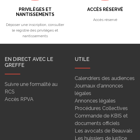
PRIVILÈGES ET
ACCÈS RÉSERVÉ
NANTISSEMENTS
Accès réservé
Déposer une inscription, consulter
le registre des privilèges et
nantissements
EN DIRECT AVEC LE
UTILE
GREFFE
Calendriers des audiences
Suivre une formalité au
Journaux d'annonces
RCS
légales
Accès RPVA
Annonces légales
Procédures Collectives
Commande de KBIS et
documents officiels
Les avocats de Beauvais
Les huissiers de justice