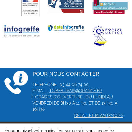
POUR NOUS CONTACTER
TÉLÉPHONE : 03 44 06 74 00
E-MAIL :
TC.BEAUVAIS@ORANGE.FR
HORAIRES D'OUVERTURE : DU LUNDI AU
VENDREDI DE 8H30 À 11H30 ET DE 13H30 À
16H30
DÉTAIL ET PLAN D'ACCÈS
En poursuivant votre navigation sur ce site, vous acceptez