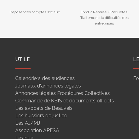
Déposer des comptes sociaux
Fond / Référés / Requêtes.
Traitement de difficultés des
entreprises
UTILE
L
Calendriers des audiences
Fo
Journaux d'annonces légales
Annonces légales Procédures Collectives
Commande de KBIS et documents officiels
Les avocats de Beauvais
Les huissiers de justice
Les AJ/MJ
Association APESA
Lexique