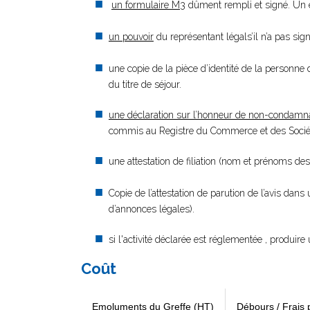
un formulaire M3
dûment rempli et signé. Un e
un pouvoir
du représentant légals’il n’a pas si
une copie de la pièce d’identité de la personne d
du titre de séjour.
une déclaration sur l’honneur de non-condamn
commis au Registre du Commerce et des Société
une attestation de filiation (nom et prénoms des
Copie de l’attestation de parution de l’avis dans
d’annonces légales).
si l'activité déclarée est réglementée , produire 
Coût
Emoluments du Greffe (HT)
Débours / Frais 