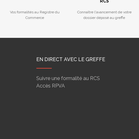
RCS
Vos formalités au Registre du
Connaître l'avancement de votre
Commerce
dossier déposé au greffe
EN DIRECT AVEC LE GREFFE
Suivre une formalité au RCS
Accès RPVA