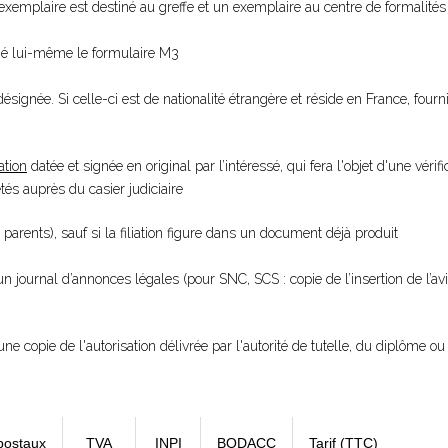
xemplaire est destiné au greffe et un exemplaire au centre de formalités 
gné lui-même le formulaire M3
ésignée. Si celle-ci est de nationalité étrangère et réside en France, fourn
ation
datée et signée en original par l’intéressé, qui fera l'objet d'une vérifi
s auprès du casier judiciaire
 parents), sauf si la filiation figure dans un document déjà produit
 un journal d’annonces légales (pour SNC, SCS : copie de l’insertion de l’a
une copie de l'autorisation délivrée par l'autorité de tutelle, du diplôme ou 
postaux
TVA
INPI
BODACC
Tarif (TTC)