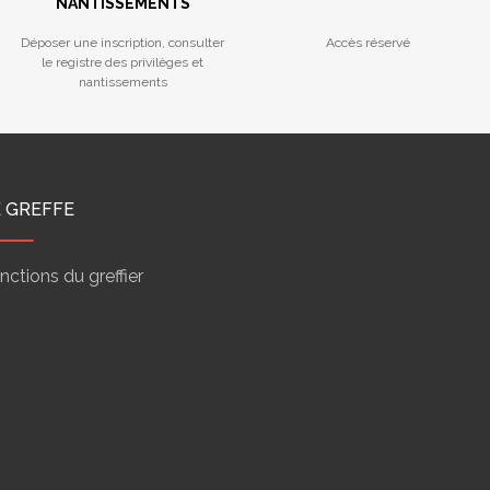
NANTISSEMENTS
Déposer une inscription, consulter
Accès réservé
le registre des privilèges et
nantissements
E GREFFE
nctions du greffier