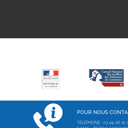
POUR NOUS CONT
TÉLÉPHONE : 03 44 06 74 