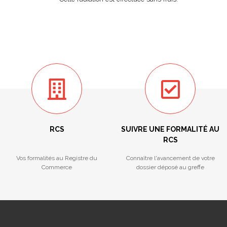
RCS
SUIVRE UNE FORMALITÉ AU
RCS
Vos formalités au Registre du
Connaître l'avancement de votre
Commerce
dossier déposé au greffe