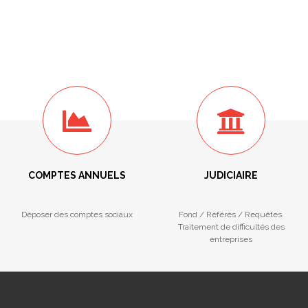
COMPTES ANNUELS
JUDICIAIRE
Déposer des comptes sociaux
Fond / Référés / Requêtes.
Traitement de difficultés des
entreprises