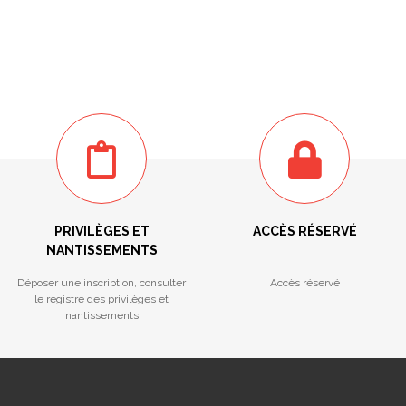
PRIVILÈGES ET
ACCÈS RÉSERVÉ
NANTISSEMENTS
Déposer une inscription, consulter
Accès réservé
le registre des privilèges et
nantissements