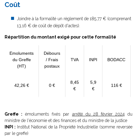
Coût
Joindre à la formalité un règlement de
185.77 € (comprenant
13,16 € de coût de dépôt d'actes).
Répartition du montant exigé pour cette formalité
Emoluments
Débours
du Greffe
/ Frais
TVA
INPI
BODACC
(HT)
postaux
8,45
5,9
42,26 €
0 €
116 €
€
€
Greffe :
émoluments fixés par
arrêté du 28 février 2024
du
ministre de l'économie et des finances et du ministre de la justice
INPI :
Institut National de la Propriété Industrielle (somme reversée
par le greffe)