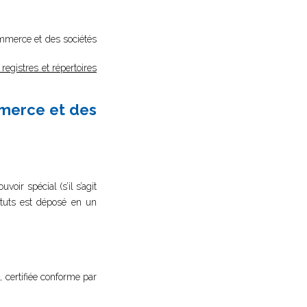
commerce et des sociétés
registres et répertoires
mmerce et des
oir spécial (s’il s’agit
tatuts est déposé en un
, certifiée conforme par