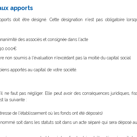
aux apports
rts doit être désigné. Cette désignation n'est pas obligatoire lorsqu
unanimité des associés et consignée dans l'acte
à 30.000€
re non soumis à l'évaluation n'excédant pas la moitié du capital social
iens apportés au capital de votre société.
l ne faut pas négliger. Elle peut avoir des conséquences juridiques, fisc
st la suivante :
’adresse de l'établissement où les fonds ont été déposés)
re nommé soit dans les statuts soit dans un acte séparé qui sera déposé 