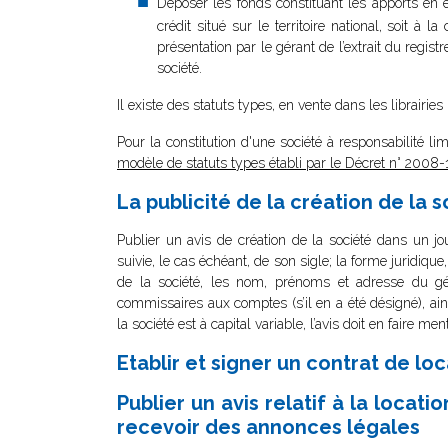
Déposer les fonds constituant les apports en
crédit situé sur le territoire national, soit à
présentation par le gérant de l’extrait du regis
société.
Il existe des statuts types, en vente dans les librairies
Pour la constitution d'une société à responsabilité 
modèle de statuts types établi par le Décret n° 200
La publicité de la création de la 
Publier un avis de création de la société dans un jou
suivie, le cas échéant, de son sigle; la forme juridique
de la société, les nom, prénoms et adresse du gér
commissaires aux comptes (s’il en a été désigné), ai
la société est à capital variable, l’avis doit en faire 
Etablir et signer un contrat de 
Publier un avis relatif à la loca
recevoir des annonces légales