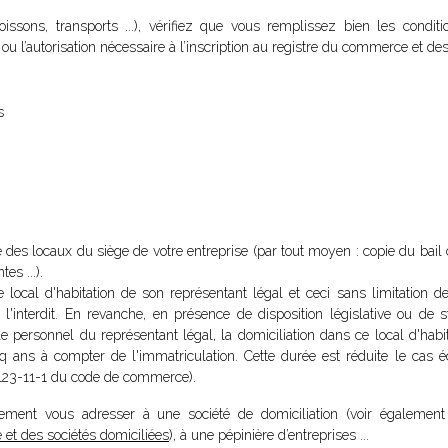
ssons, transports ...), vérifiez que vous remplissez bien les conditi
t ou l’autorisation nécessaire à l’inscription au registre du commerce et des
s
re des locaux du siège de votre entreprise (par tout moyen : copie du bai
es ...).
le local d'habitation de son représentant légal et ceci sans limitation 
e l'interdit. En revanche, en présence de disposition législative ou de s
le personnel du représentant légal, la domiciliation dans ce local d'habit
nq ans à compter de l'immatriculation. Cette durée est réduite le cas 
(L123-11-1 du code de commerce).
ement vous adresser à une société de domiciliation (voir également 
 et des sociétés domiciliées
), à une pépinière d’entreprises ...