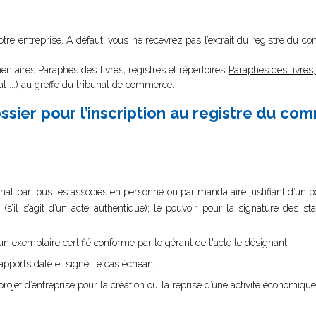
votre entreprise. A défaut, vous ne recevrez pas l’extrait du registre du 
entaires Paraphes des livres, registres et répertoires
Paraphes des livres, 
nal ...) au greffe du tribunal de commerce.
sier pour l’inscription au registre du co
nal par tous les associés en personne ou par mandataire justifiant d’un pouv
(s’il s’agit d’un acte authentique); le pouvoir pour la signature des s
n exemplaire certifié conforme par le gérant de l'acte le désignant.
ports daté et signé, le cas échéant
projet d’entreprise pour la création ou la reprise d’une activité économique