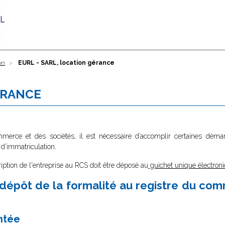
on
EURL - SARL, location gérance
ÉRANCE
ommerce et des sociétés, il est nécessaire d’accomplir certaines dé
 d’immatriculation.
ription de l'entreprise au RCS doit être déposé au
guichet unique électroni
dépôt de la formalité au registre du co
ntée