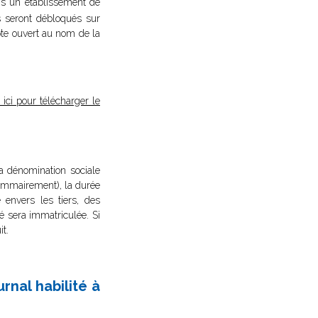
ns un établissement de
ds seront débloqués sur
mpte ouvert au nom de la
 ici pour télécharger le
la dénomination sociale
é sommairement), la durée
envers les tiers, des
é sera immatriculée. Si
it.
rnal habilité à