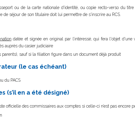
sseport ou de la carte nationale d'identité, ou copie recto-verso du titr
tre de séjour de son titulaire doit lui permettre de s'inscrire au RCS.
nation
datée et signée en original par l’intéressé, qui fera l'objet d'une v
 auprès du casier judiciaire
 parents), sauf si la filiation figure dans un document déjà produit
rateur (le cas échéant)
e ou du PACS
 (s’il en a été désigné)
 liste officielle des commissaires aux comptes si celle-ci n’est pas encore p
on