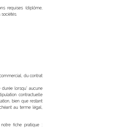
ons requises (diplôme,
 sociétés.
l commercial, du contrat
de durée lorsqu' aucune
tipulation contractuelle
ation, bien que restant
échéant au terme légal,
notre fiche pratique :