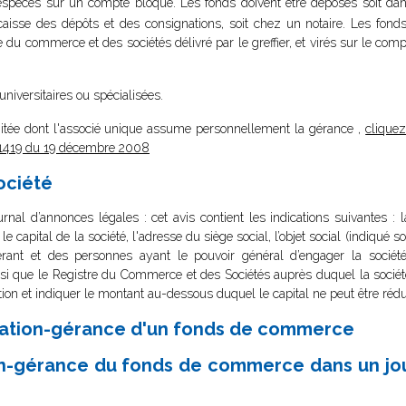
 espèces sur un compte bloqué. Les fonds doivent être déposés soit da
 la caisse des dépôts et des consignations, soit chez un notaire. Les fon
tre du commerce et des sociétés délivré par le greffier, et virés sur le co
 universitaires ou spécialisées.
limitée dont l'associé unique assume personnellement la gérance ,
cliquez
8-1419 du 19 décembre 2008
société
rnal d’annonces légales : cet avis contient les indications suivantes : 
, le capital de la société, l'adresse du siège social, l’objet social (indiqu
ant et des personnes ayant le pouvoir général d’engager la société 
nsi que le Registre du Commerce et des Sociétés auprès duquel la sociét
mention et indiquer le montant au-dessous duquel le capital ne peut être rédu
location-gérance d'un fonds de commerce
tion-gérance du fonds de commerce dans un jou