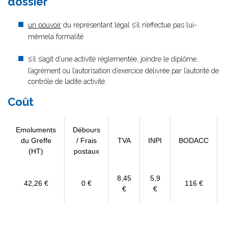
dossier
un pouvoir
du représentant légal s’il n’effectue pas lui-
mêmela formalité
s’il s’agit d’une activité réglementée, joindre le diplôme,
l’agrément ou l’autorisation d’exercice délivrée par l’autorité de
contrôle de ladite activité.
Coût
Emoluments
Débours
du Greffe
/ Frais
TVA
INPI
BODACC
(HT)
postaux
8,45
5,9
42,26 €
0 €
116 €
€
€