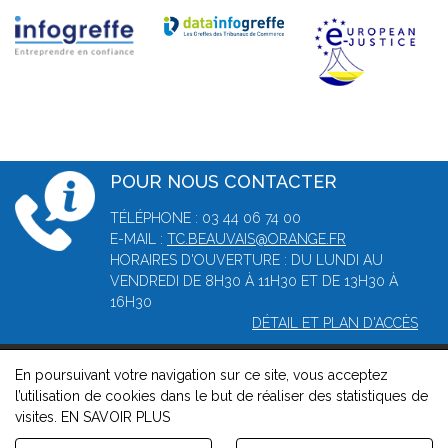
POUR NOUS CONTACTER
TÉLÉPHONE : 03 44 06 74 00
E-MAIL :
TC.BEAUVAIS@ORANGE.FR
HORAIRES D'OUVERTURE : DU LUNDI AU
VENDREDI DE 8H30 À 11H30 ET DE 13H30 À
16H30
DÉTAIL ET PLAN D'ACCÈS
En poursuivant votre navigation sur ce site, vous acceptez
© 2026, Greffe du tribunal de commerce de Beauvais -
l’utilisation de cookies dans le but de réaliser des statistiques de
Mentions légales
-
Contact
-
Gestion des cookies
-
Politique de
visites.
EN SAVOIR PLUS
confidentialité et de cookies
Version : 1.8.1