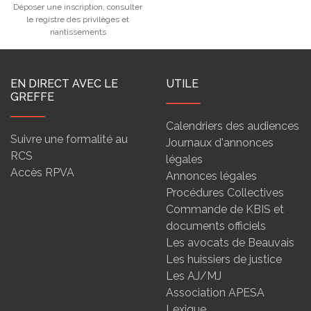
Déposer une inscription, consulter
le registre des privilèges et
nantissements
EN DIRECT AVEC LE
UTILE
GREFFE
Calendriers des audiences
Suivre une formalité au
Journaux d'annonces
RCS
légales
Accès RPVA
Annonces légales
Procédures Collectives
Commande de KBIS et
documents officiels
Les avocats de Beauvais
Les huissiers de justice
Les AJ/MJ
Association APESA
Lexique