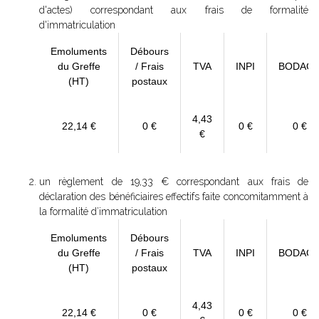
d'actes) correspondant aux frais de formalité
d'immatriculation
Emoluments
Débours
du Greffe
/ Frais
TVA
INPI
BODAC
(HT)
postaux
4,43
22,14 €
0 €
0 €
0 €
€
un règlement de 19,33 € correspondant aux frais de
déclaration des bénéficiaires effectifs faite concomitamment à
la formalité d’immatriculation
Emoluments
Débours
du Greffe
/ Frais
TVA
INPI
BODAC
(HT)
postaux
4,43
22,14 €
0 €
0 €
0 €