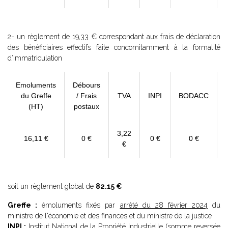
2- un règlement de 19,33 € correspondant aux frais de déclaration
des bénéficiaires effectifs faite concomitamment à la formalité
d’immatriculation
Emoluments
Débours
du Greffe
/ Frais
TVA
INPI
BODACC
(HT)
postaux
3,22
16,11 €
0 €
0 €
0 €
€
soit un règlement global de
82.15 €
Greffe :
émoluments fixés par
arrêté du 28 février 2024
du
ministre de l'économie et des finances et du ministre de la justice
INPI :
Institut National de la Propriété Industrielle (somme reversée