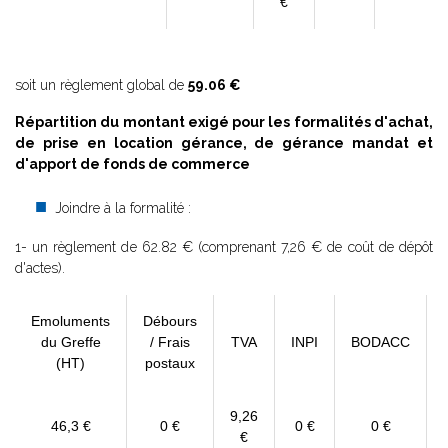
€
soit un règlement global de
59.06 €
Répartition du montant exigé pour les formalités d'achat,
de prise en location gérance, de gérance mandat et
d'apport de fonds de commerce
Joindre à la formalité :
1- un règlement de 62.82 € (comprenant 7,26 € de coût de dépôt
d'actes).
Emoluments
Débours
du Greffe
/ Frais
TVA
INPI
BODACC
(HT)
postaux
9,26
46,3 €
0 €
0 €
0 €
€