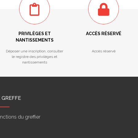
PRIVILÈGES ET
ACCÈS RÉSERVÉ
NANTISSEMENTS
Déposer une inscription, consulter
Accès réservé
le registre des privilèges et
nantissements
E GREFFE
nctions du greffier