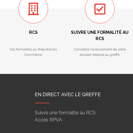
RCS
SUIVRE UNE FORMALITÉ AU
RCS
Vos formalités au Registre du
Connaître l'avancement de votre
Commerce
dossier déposé au greffe
EN DIRECT AVEC LE GREFFE
Suivre une formalité au RCS
Accès RPVA