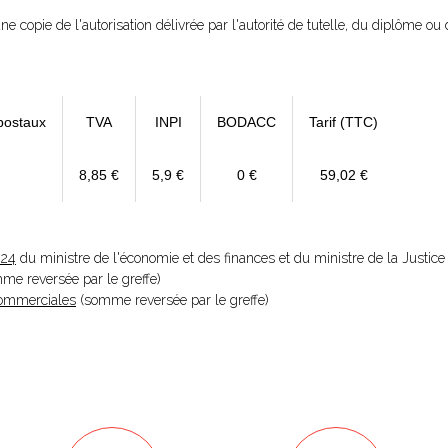
ne copie de l'autorisation délivrée par l'autorité de tutelle, du diplôme ou d
postaux
TVA
INPI
BODACC
Tarif (TTC)
8,85 €
5,9 €
0 €
59,02 €
024
du ministre de l'économie et des finances et du ministre de la Justice
omme reversée par le greffe)
 Commerciales
(somme reversée par le greffe)