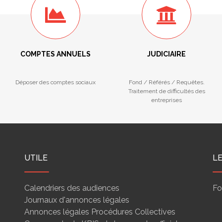
COMPTES ANNUELS
JUDICIAIRE
Déposer des comptes sociaux
Fond / Référés / Requêtes.
Traitement de difficultés des
entreprises
UTILE
L
Calendriers des audiences
Fo
Journaux d'annonces légales
Annonces légales Procédures Collectives