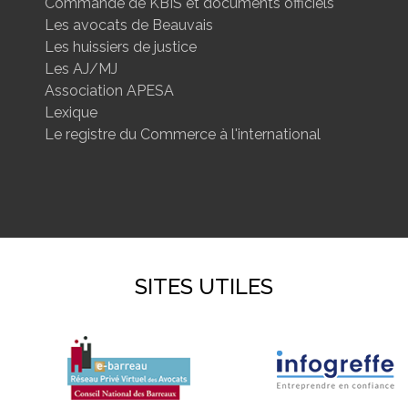
Commande de KBIS et documents officiels
Les avocats de Beauvais
Les huissiers de justice
Les AJ/MJ
Association APESA
Lexique
Le registre du Commerce à l'international
SITES UTILES