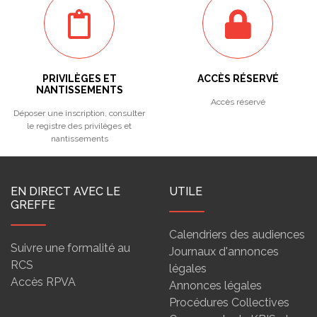
PRIVILÈGES ET
ACCÈS RÉSERVÉ
NANTISSEMENTS
Accès réservé
Déposer une inscription, consulter
le registre des privilèges et
nantissements
EN DIRECT AVEC LE
UTILE
GREFFE
Calendriers des audiences
Suivre une formalité au
Journaux d'annonces
RCS
légales
Accès RPVA
Annonces légales
Procédures Collectives