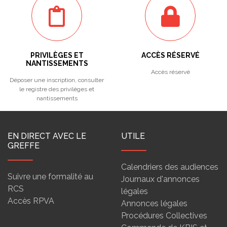
PRIVILÈGES ET
ACCÈS RÉSERVÉ
NANTISSEMENTS
Accès réservé
Déposer une inscription, consulter
le registre des privilèges et
nantissements
EN DIRECT AVEC LE
UTILE
GREFFE
Calendriers des audiences
Suivre une formalité au
Journaux d'annonces
RCS
légales
Accès RPVA
Annonces légales
Procédures Collectives