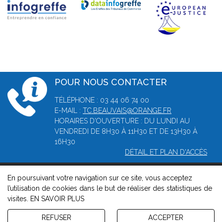
POUR NOUS CONTACTER
TÉLÉPHONE : 03 44 06 74 00
E-MAIL :
TC.BEAUVAIS@ORANGE.FR
HORAIRES D'OUVERTURE : DU LUNDI AU
VENDREDI DE 8H30 À 11H30 ET DE 13H30 À
16H30
DÉTAIL ET PLAN D'ACCÈS
En poursuivant votre navigation sur ce site, vous acceptez
© 2026, Greffe du tribunal de commerce de Beauvais -
l’utilisation de cookies dans le but de réaliser des statistiques de
Mentions légales
-
Contact
-
Gestion des cookies
-
Politique de
visites.
EN SAVOIR PLUS
confidentialité et de cookies
Version : 1.8.1
REFUSER
ACCEPTER