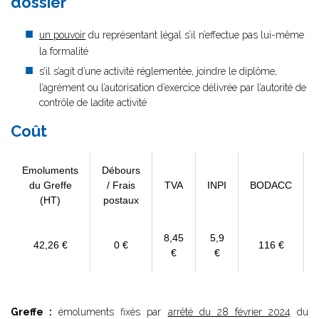
dossier
un pouvoir
du représentant légal s’il n’effectue pas lui-même
la formalité
s’il s’agit d’une activité réglementée, joindre le diplôme,
l’agrément ou l’autorisation d’exercice délivrée par l’autorité de
contrôle de ladite activité
Coût
Emoluments
Débours
du Greffe
/ Frais
TVA
INPI
BODACC
(HT)
postaux
8,45
5,9
42,26 €
0 €
116 €
€
€
Greffe :
émoluments fixés par
arrêté du 28 février 2024
du