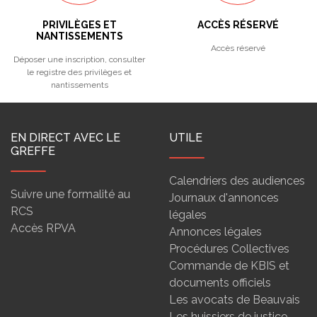
PRIVILÈGES ET
ACCÈS RÉSERVÉ
NANTISSEMENTS
Accès réservé
Déposer une inscription, consulter
le registre des privilèges et
nantissements
EN DIRECT AVEC LE
UTILE
GREFFE
Calendriers des audiences
Suivre une formalité au
Journaux d'annonces
RCS
légales
Accès RPVA
Annonces légales
Procédures Collectives
Commande de KBIS et
documents officiels
Les avocats de Beauvais
Les huissiers de justice