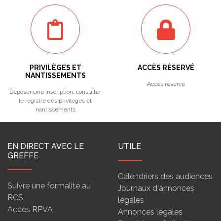
PRIVILÈGES ET
ACCÈS RÉSERVÉ
NANTISSEMENTS
Accès réservé
Déposer une inscription, consulter
le registre des privilèges et
nantissements
EN DIRECT AVEC LE
UTILE
GREFFE
Calendriers des audiences
Suivre une formalité au
Journaux d'annonces
RCS
légales
Accès RPVA
Annonces légales