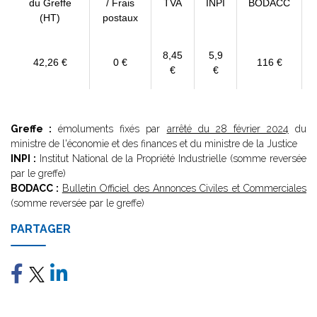
du Greffe
/ Frais
TVA
INPI
BODACC
(HT)
postaux
8,45
5,9
42,26 €
0 €
116 €
€
€
Greffe :
émoluments fixés par
arrêté du 28 février 2024
du
ministre de l'économie et des finances et du ministre de la Justice
INPI :
Institut National de la Propriété Industrielle (somme reversée
par le greffe)
BODACC :
Bulletin Officiel des Annonces Civiles et Commerciales
(somme reversée par le greffe)
PARTAGER