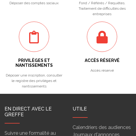
Déposer des comptes sociaux
Fond / Référés / Requêtes.
Traitement de difficultés des
entreprises
PRIVILÈGES ET
ACCÈS RÉSERVÉ
NANTISSEMENTS
Accès réservé
Déposer une inscription, consulter
le registre des privilèges et
nantissements
EN DIRECT AVEC LE
UTILE
GREFFE
Calendriers des audiences
Suivre une formalité au
Journaux d'annonces