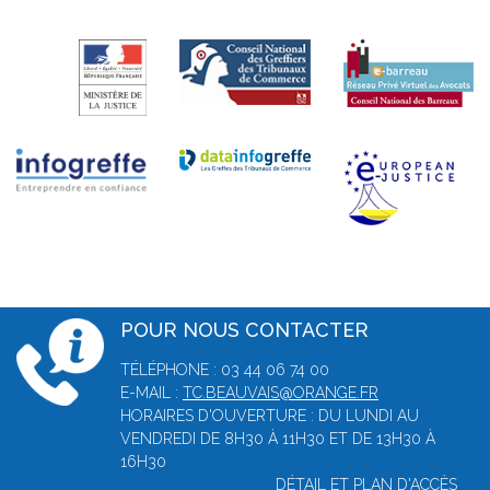
POUR NOUS CONTACTER
TÉLÉPHONE : 03 44 06 74 00
E-MAIL :
TC.BEAUVAIS@ORANGE.FR
HORAIRES D'OUVERTURE : DU LUNDI AU
VENDREDI DE 8H30 À 11H30 ET DE 13H30 À
16H30
DÉTAIL ET PLAN D'ACCÈS