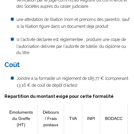
vérification par le juge-commis au Registre du Commerce et
des Sociétés auprès du casier judiciaire
une attestation de filiation (nom et prénoms des parents), sauf
si la filiation figure dans un document déjà produit
si l'activité déclarée est réglementée , produire une copie de
l'autorisation délivrée par l'autorité de tutelle, du diplôme ou
du titre
Coût
Joindre à la formalité un règlement de
185.77 € (comprenant
13,16 € de coût de dépôt d'actes)
Répartition du montant exigé pour cette formalité
Emoluments
Débours
du Greffe
/ Frais
TVA
INPI
BODACC
(HT)
postaux