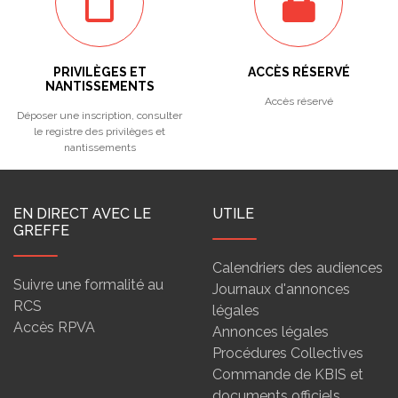
PRIVILÈGES ET
ACCÈS RÉSERVÉ
NANTISSEMENTS
Accès réservé
Déposer une inscription, consulter
le registre des privilèges et
nantissements
EN DIRECT AVEC LE
UTILE
GREFFE
Calendriers des audiences
Suivre une formalité au
Journaux d'annonces
RCS
légales
Accès RPVA
Annonces légales
Procédures Collectives
Commande de KBIS et
documents officiels